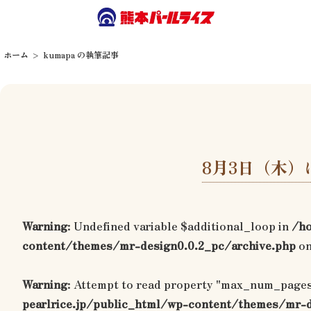
ホーム
kumapa の執筆記事
8月3日（木）
Warning
: Undefined variable $additional_loop in
/ho
content/themes/mr-design0.0.2_pc/archive.php
on
Warning
: Attempt to read property "max_num_pages
pearlrice.jp/public_html/wp-content/themes/mr-d